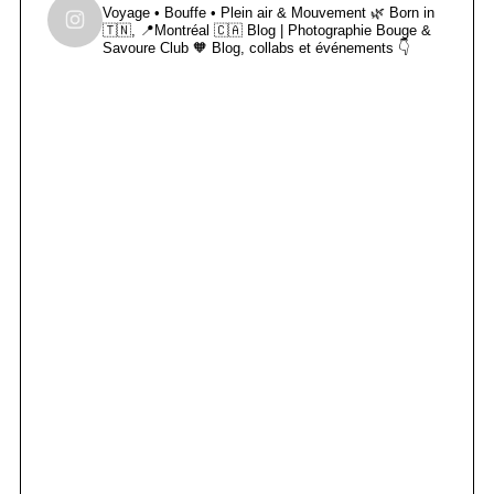
Voyage • Bouffe • Plein air & Mouvement 🌿
Born in
🇹🇳, 📍Montréal 🇨🇦
Blog | Photographie
Bouge &
Savoure Club 🧡
Blog, collabs et événements 👇