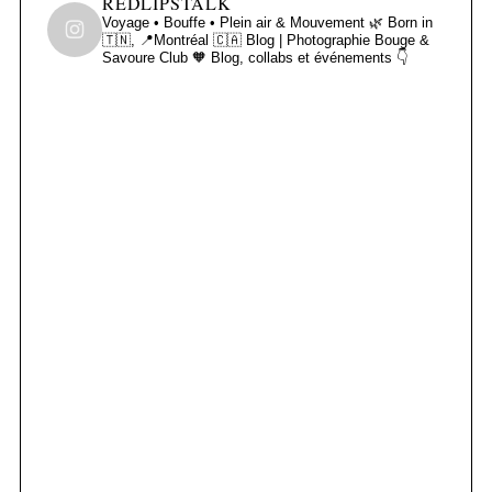
REDLIPSTALK
Voyage • Bouffe • Plein air & Mouvement 🌿
Born in
🇹🇳, 📍Montréal 🇨🇦
Blog | Photographie
Bouge &
Savoure Club 🧡
Blog, collabs et événements 👇