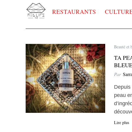
RESTAURANTS
CULTUR
Beauté et 
TA PE
BLEUE
Par
Sarr
Depuis 
peau en
d’ingré
découv
Lire plus