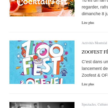
Tu es un fan d
regarder, rafr
dimanche 8 ju
Lire plus
Activités Montréal
ZOOFEST FÊ
C’est dans un
lancement de 
Zoofest & OF
Lire plus
Spectacles
,
Culture