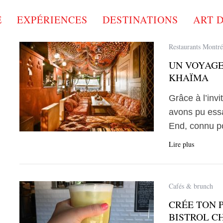
E
EXPÉRIENCES
DESTINATIONS
ART 
Restaurants Montré
UN VOYAGE
KHAÏMA
Grâce à l’inv
avons pu essa
End, connu p
Lire plus
Cafés & brunch
CRÉE TON 
BISTROL C