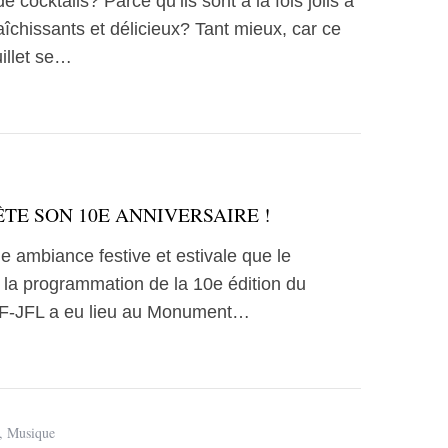
e cocktails? Parce qu’ils sont à la fois jolis à
aîchissants et délicieux? Tant mieux, car ce
illet se…
TE SON 10E ANNIVERSAIRE !
e ambiance festive et estivale que le
la programmation de la 10e édition du
F-JFL a eu lieu au Monument…
,
Musique