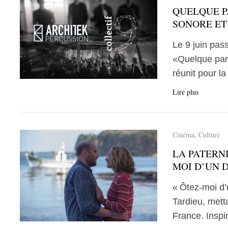
QUELQUE PA
SONORE E
Le 9 juin pass
«Quelque part
réunit pour l
Lire plus
Cinéma
,
Culture
LA PATERNI
MOI D’UN 
« Ôtez-moi d’
Tardieu, mett
France. Inspi