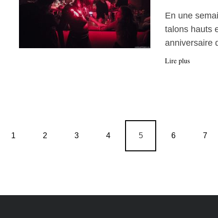
En une semaine
talons hauts e
anniversaire 
Lire plus
1
2
3
4
5
6
7