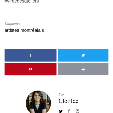
#vireedesateliers
Étiquettes
artistes montréalais
Par
Clotilde