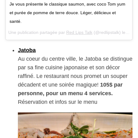
Je vous présente le classique saumon, avec coco Tom yum
et purée de pomme de terre douce. Léger, délicieux et
santé.
Une publication partagée par
Red Lips Talk
(@redlipstalk) le
27 Dé
Jatoba
Au coeur du centre ville, le Jatoba se distingue
par sa fine cuisine japonaise et son décor
raffiné. Le restaurant nous promet un souper
décadent et une soirée magique!
105$ par
personne, pour un menu 4 services.
Réservation et infos sur le menu