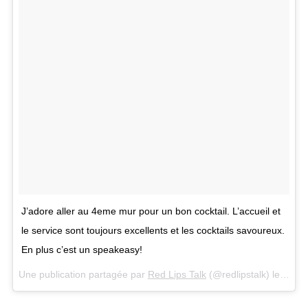
J’adore aller au 4eme mur pour un bon cocktail. L’accueil et
le service sont toujours excellents et les cocktails savoureux.
En plus c’est un speakeasy!
Une publication partagée par
Red Lips Talk
(@redlipstalk) le
11 Dé