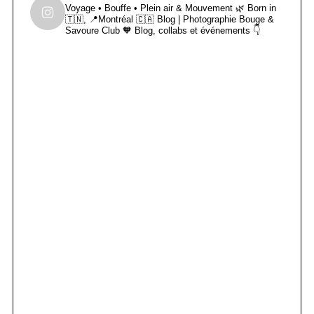
Voyage • Bouffe • Plein air & Mouvement 🌿
Born in
🇹🇳, 📍Montréal 🇨🇦
Blog | Photographie
Bouge &
Savoure Club 🧡
Blog, collabs et événements 👇