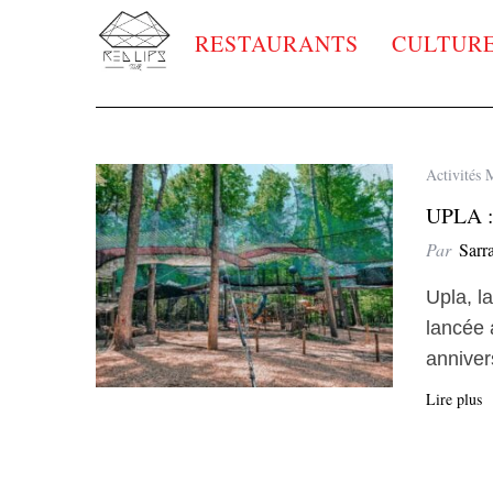
RESTAURANTS
CULTUR
Activités 
UPLA 
Par
Sarr
Upla, l
lancée 
anniver
Lire plus