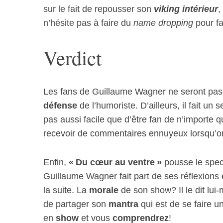
sur le fait de repousser son
viking intérieur
,
n’hésite pas à faire du
name dropping
pour f
Verdict
Les fans de Guillaume Wagner ne seront pas d
défense
de l’humoriste. D’ailleurs, il fait un
pas aussi facile que d’être fan de n’importe q
recevoir de commentaires ennuyeux lorsqu’on
Enfin,
« Du cœur au ventre »
pousse le specta
Guillaume Wagner fait part de ses réflexions e
la suite. La
morale
de son show? Il le dit lui-
de partager son
mantra
qui est de se faire u
en
show
et vous
comprendrez
!