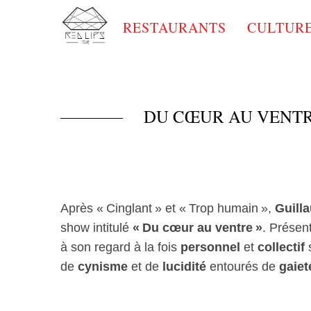
RESTAURANTS
CULTUR
DU CŒUR AU VENTR
Après « Cinglant » et « Trop humain »,
Guill
show intitulé
« Du cœur au ventre »
. Présen
à son regard à la fois
personnel
et
collectif
s
de
cynisme
et de
lucidité
entourés de
gaiet