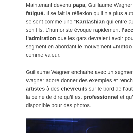
Maintenant devenu
papa,
Guillaume Wagner l
fatigué.
Il se fait la réflexion qu’il n’a plus a
se sent comme une ”
Kardashian
qui entre a
son fils. L’humoriste évoque rapidement
l’ac
l’admiration
que les gars devraient avoir pou
segment en abordant le mouvement #
metoo
comme valeur.
Guillaume Wagner enchaîne avec un segmen
Wagner adore donner des exemples et renchér
artistes
à des
chevreuils
sur le bord de l’au
la peine de dire qu’il est
professionnel
et qu’
disponible pour des photos.