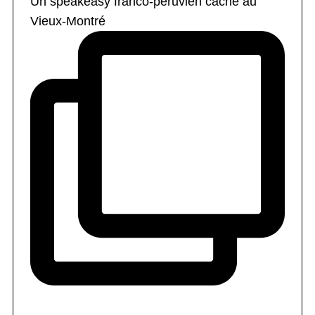
Un speakeasy franco-péruvien caché au
Vieux-Montré